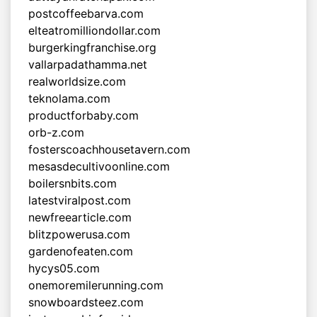
postcoffeebarva.com
elteatromilliondollar.com
burgerkingfranchise.org
vallarpadathamma.net
realworldsize.com
teknolama.com
productforbaby.com
orb-z.com
fosterscoachhousetavern.com
mesasdecultivoonline.com
boilersnbits.com
latestviralpost.com
newfreearticle.com
blitzpowerusa.com
gardenofeaten.com
hycys05.com
onemoremilerunning.com
snowboardsteez.com