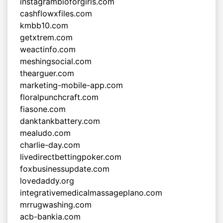
instagrambioforgirls.com
cashflowxfiles.com
kmbb10.com
getxtrem.com
weactinfo.com
meshingsocial.com
thearguer.com
marketing-mobile-app.com
floralpunchcraft.com
fiasone.com
danktankbattery.com
mealudo.com
charlie-day.com
livedirectbettingpoker.com
foxbusinessupdate.com
lovedaddy.org
integrativemedicalmassageplano.com
mrrugwashing.com
acb-bankia.com