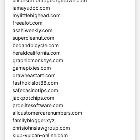
unionstationtogeorgetown.com
iamayudoc.com
mylittlebighead.com
freealot.com
asahiweekly.com
supercleanut.com
bedandbicycle.com
heraldcalifornia.com
graphicmonkeys.com
gamepixies.com
drawneastart.com
fasthokislot88.com
safecasinotips.com
jackpotchips.com
proelitesoftware.com
allcustomercarenumbers.com
familyblogger.xyz
chrisjohnslawgroup.com
klub-vulcan-online.com