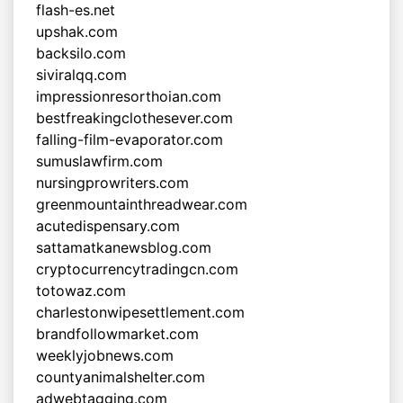
flash-es.net
upshak.com
backsilo.com
siviralqq.com
impressionresorthoian.com
bestfreakingclothesever.com
falling-film-evaporator.com
sumuslawfirm.com
nursingprowriters.com
greenmountainthreadwear.com
acutedispensary.com
sattamatkanewsblog.com
cryptocurrencytradingcn.com
totowaz.com
charlestonwipesettlement.com
brandfollowmarket.com
weeklyjobnews.com
countyanimalshelter.com
adwebtagging.com