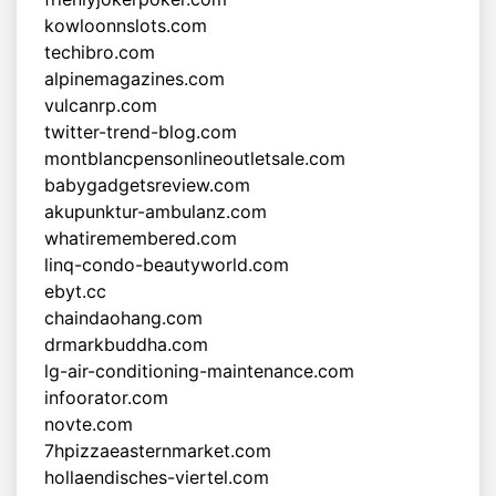
kowloonnslots.com
techibro.com
alpinemagazines.com
vulcanrp.com
twitter-trend-blog.com
montblancpensonlineoutletsale.com
babygadgetsreview.com
akupunktur-ambulanz.com
whatiremembered.com
linq-condo-beautyworld.com
ebyt.cc
chaindaohang.com
drmarkbuddha.com
lg-air-conditioning-maintenance.com
infoorator.com
novte.com
7hpizzaeasternmarket.com
hollaendisches-viertel.com