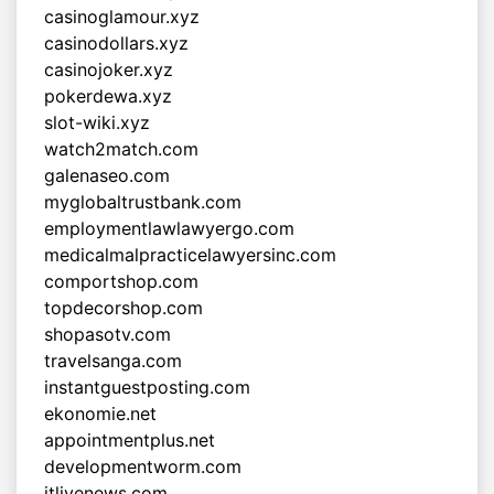
casinoglamour.xyz
casinodollars.xyz
casinojoker.xyz
pokerdewa.xyz
slot-wiki.xyz
watch2match.com
galenaseo.com
myglobaltrustbank.com
employmentlawlawyergo.com
medicalmalpracticelawyersinc.com
comportshop.com
topdecorshop.com
shopasotv.com
travelsanga.com
instantguestposting.com
ekonomie.net
appointmentplus.net
developmentworm.com
itlivenews.com