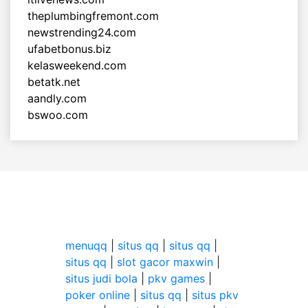
theplumbingfremont.com
newstrending24.com
ufabetbonus.biz
kelasweekend.com
betatk.net
aandly.com
bswoo.com
menuqq
|
situs qq
|
situs qq
|
situs qq
|
slot gacor maxwin
|
situs judi bola
|
pkv games
|
poker online
|
situs qq
|
situs pkv