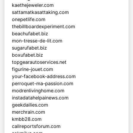
kaethejeweler.com
sattamatkasattaking.com
onepetlife.com
thebillboardexperiment.com
beachufabet.biz
mon-tresse-de-lit.com
sugarufabet.biz
boxufabet.biz
topgearautoservices.net
figurine-jouet.com
your-facebook-address.com
perroquet-ma-passion.com
modrenlivinghome.com
instadatahelpainews.com
geekdailies.com
merchrain.com
kmbb28.com
callreportsforum.com