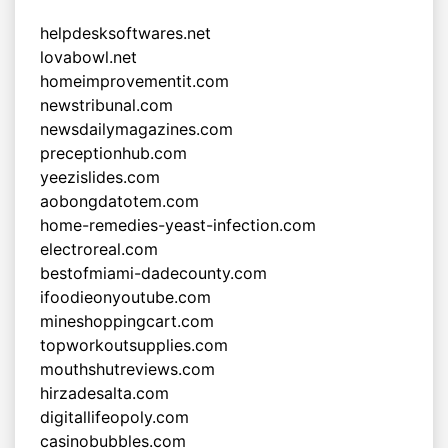
helpdesksoftwares.net
lovabowl.net
homeimprovementit.com
newstribunal.com
newsdailymagazines.com
preceptionhub.com
yeezislides.com
aobongdatotem.com
home-remedies-yeast-infection.com
electroreal.com
bestofmiami-dadecounty.com
ifoodieonyoutube.com
mineshoppingcart.com
topworkoutsupplies.com
mouthshutreviews.com
hirzadesalta.com
digitallifeopoly.com
casinobubbles.com