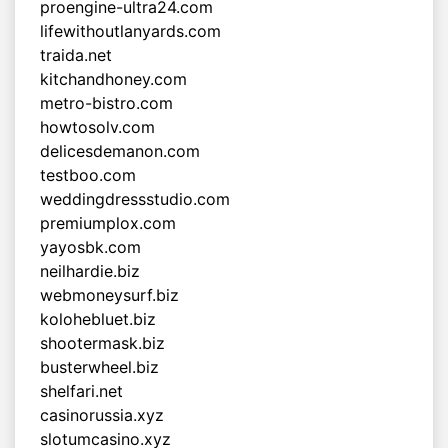
proengine-ultra24.com
lifewithoutlanyards.com
traida.net
kitchandhoney.com
metro-bistro.com
howtosolv.com
delicesdemanon.com
testboo.com
weddingdressstudio.com
premiumplox.com
yayosbk.com
neilhardie.biz
webmoneysurf.biz
kolohebluet.biz
shootermask.biz
busterwheel.biz
shelfari.net
casinorussia.xyz
slotumcasino.xyz