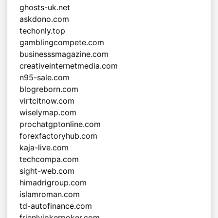
ghosts-uk.net
askdono.com
techonly.top
gamblingcompete.com
businesssmagazine.com
creativeinternetmedia.com
n95-sale.com
blogreborn.com
virtcitnow.com
wiselymap.com
prochatgptonline.com
forexfactoryhub.com
kaja-live.com
techcompa.com
sight-web.com
himadrigroup.com
islamroman.com
td-autofinance.com
frienlyjokerpoker.com