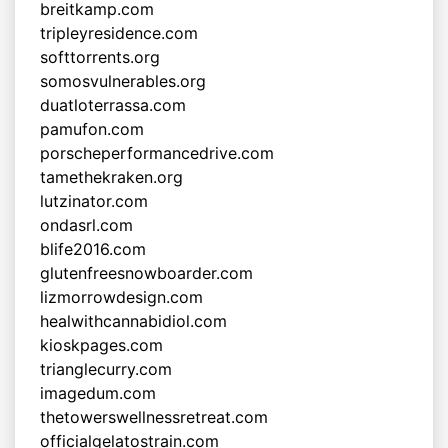
breitkamp.com
tripleyresidence.com
softtorrents.org
somosvulnerables.org
duatloterrassa.com
pamufon.com
porscheperformancedrive.com
tamethekraken.org
lutzinator.com
ondasrl.com
blife2016.com
glutenfreesnowboarder.com
lizmorrowdesign.com
healwithcannabidiol.com
kioskpages.com
trianglecurry.com
imagedum.com
thetowerswellnessretreat.com
officialgelatostrain.com