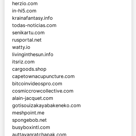
herzio.com
in-hi5.com
krainafantasy.info
todas-noticias.com
senikartu.com
rusportal.net
watty.io
livinginthesun.info
itsriz.com
cargoods.shop
capetownacupuncture.com
bitcoinvideospro.com
cosmiccrowcollective.com
alain-jacquet.com
gotisouizakayabakeneko.com
meshpoint.me
spongebob.net
busyboxintl.com
auttayanratchapak.com