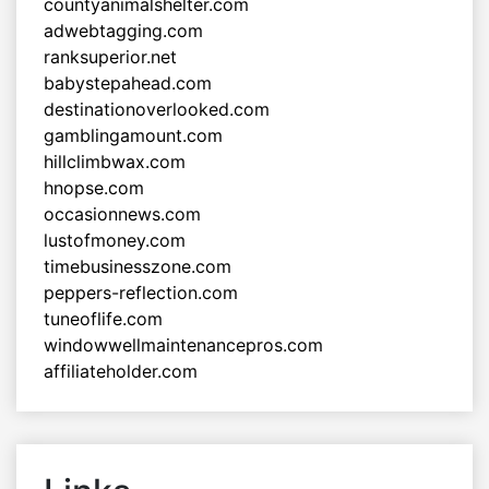
countyanimalshelter.com
adwebtagging.com
ranksuperior.net
babystepahead.com
destinationoverlooked.com
gamblingamount.com
hillclimbwax.com
hnopse.com
occasionnews.com
lustofmoney.com
timebusinesszone.com
peppers-reflection.com
tuneoflife.com
windowwellmaintenancepros.com
affiliateholder.com