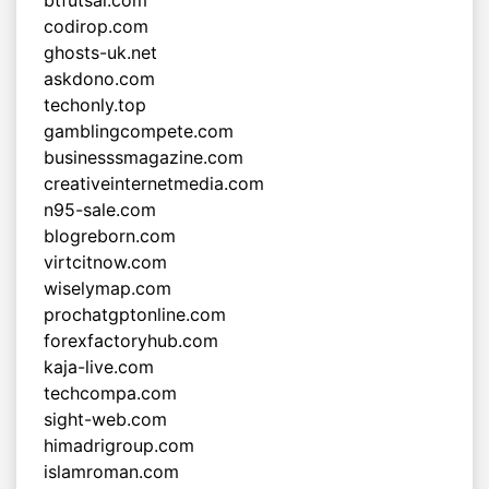
btfutsal.com
codirop.com
ghosts-uk.net
askdono.com
techonly.top
gamblingcompete.com
businesssmagazine.com
creativeinternetmedia.com
n95-sale.com
blogreborn.com
virtcitnow.com
wiselymap.com
prochatgptonline.com
forexfactoryhub.com
kaja-live.com
techcompa.com
sight-web.com
himadrigroup.com
islamroman.com