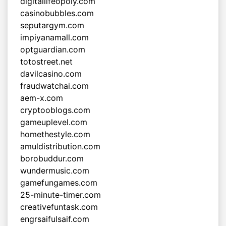
digitallifeopoly.com
casinobubbles.com
seputargym.com
impiyanamall.com
optguardian.com
totostreet.net
davilcasino.com
fraudwatchai.com
aem-x.com
cryptooblogs.com
gameuplevel.com
homethestyle.com
amuldistribution.com
borobuddur.com
wundermusic.com
gamefungames.com
25-minute-timer.com
creativefuntask.com
engrsaifulsaif.com