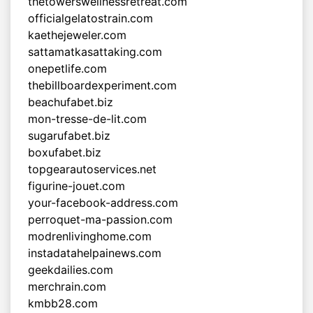
thetowerswellnessretreat.com
officialgelatostrain.com
kaethejeweler.com
sattamatkasattaking.com
onepetlife.com
thebillboardexperiment.com
beachufabet.biz
mon-tresse-de-lit.com
sugarufabet.biz
boxufabet.biz
topgearautoservices.net
figurine-jouet.com
your-facebook-address.com
perroquet-ma-passion.com
modrenlivinghome.com
instadatahelpainews.com
geekdailies.com
merchrain.com
kmbb28.com