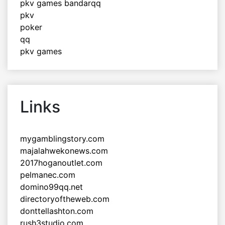
pkv games bandarqq
pkv
poker
qq
pkv games
Links
mygamblingstory.com
majalahwekonews.com
2017hoganoutlet.com
pelmanec.com
domino99qq.net
directoryoftheweb.com
donttellashton.com
rush3studio.com