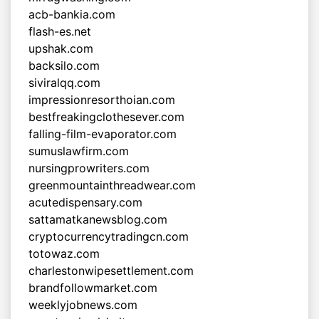
acb-bankia.com
flash-es.net
upshak.com
backsilo.com
siviralqq.com
impressionresorthoian.com
bestfreakingclothesever.com
falling-film-evaporator.com
sumuslawfirm.com
nursingprowriters.com
greenmountainthreadwear.com
acutedispensary.com
sattamatkanewsblog.com
cryptocurrencytradingcn.com
totowaz.com
charlestonwipesettlement.com
brandfollowmarket.com
weeklyjobnews.com