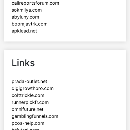
callreportsforum.com
sokmilya.com
abyluny.com
boomjavtrk.com
apklead.net
Links
prada-outlet.net
digigrowthpro.com
colttrickle.com
runnerpickfr.com
omnifuture.net
gamblingfunnels.com
pcos-help.com