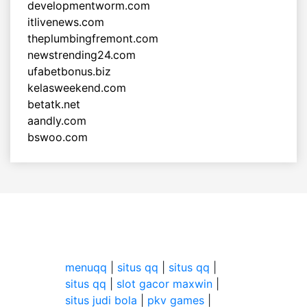
developmentworm.com
itlivenews.com
theplumbingfremont.com
newstrending24.com
ufabetbonus.biz
kelasweekend.com
betatk.net
aandly.com
bswoo.com
menuqq
|
situs qq
|
situs qq
|
situs qq
|
slot gacor maxwin
|
situs judi bola
|
pkv games
|