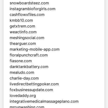
snowboardsteez.com
instagrambioforgirls.com
cashflowxfiles.com
kmbb10.com
getxtrem.com
weactinfo.com
meshingsocial.com
thearguer.com
marketing-mobile-app.com
floralpunchcraft.com
fiasone.com
danktankbattery.com
mealudo.com
charlie-day.com
livedirectbettingpoker.com
foxbusinessupdate.com
lovedaddy.org
integrativemedicalmassageplano.com
mrrugwashing.com