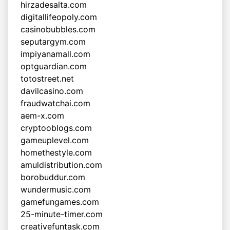
hirzadesalta.com
digitallifeopoly.com
casinobubbles.com
seputargym.com
impiyanamall.com
optguardian.com
totostreet.net
davilcasino.com
fraudwatchai.com
aem-x.com
cryptooblogs.com
gameuplevel.com
homethestyle.com
amuldistribution.com
borobuddur.com
wundermusic.com
gamefungames.com
25-minute-timer.com
creativefuntask.com