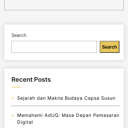
Search
Search
Recent Posts
Sejarah dan Makna Budaya Capsa Susun
Memahami AdUQ: Masa Depan Pemasaran
Digital