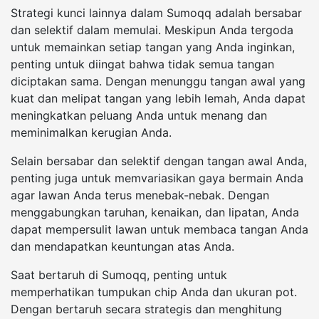
Strategi kunci lainnya dalam Sumoqq adalah bersabar
dan selektif dalam memulai. Meskipun Anda tergoda
untuk memainkan setiap tangan yang Anda inginkan,
penting untuk diingat bahwa tidak semua tangan
diciptakan sama. Dengan menunggu tangan awal yang
kuat dan melipat tangan yang lebih lemah, Anda dapat
meningkatkan peluang Anda untuk menang dan
meminimalkan kerugian Anda.
Selain bersabar dan selektif dengan tangan awal Anda,
penting juga untuk memvariasikan gaya bermain Anda
agar lawan Anda terus menebak-nebak. Dengan
menggabungkan taruhan, kenaikan, dan lipatan, Anda
dapat mempersulit lawan untuk membaca tangan Anda
dan mendapatkan keuntungan atas Anda.
Saat bertaruh di Sumoqq, penting untuk
memperhatikan tumpukan chip Anda dan ukuran pot.
Dengan bertaruh secara strategis dan menghitung