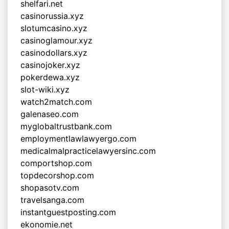
shelfari.net
casinorussia.xyz
slotumcasino.xyz
casinoglamour.xyz
casinodollars.xyz
casinojoker.xyz
pokerdewa.xyz
slot-wiki.xyz
watch2match.com
galenaseo.com
myglobaltrustbank.com
employmentlawlawyergo.com
medicalmalpracticelawyersinc.com
comportshop.com
topdecorshop.com
shopasotv.com
travelsanga.com
instantguestposting.com
ekonomie.net