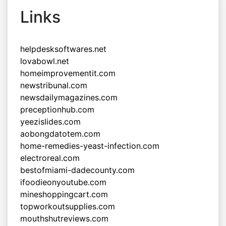
Links
helpdesksoftwares.net
lovabowl.net
homeimprovementit.com
newstribunal.com
newsdailymagazines.com
preceptionhub.com
yeezislides.com
aobongdatotem.com
home-remedies-yeast-infection.com
electroreal.com
bestofmiami-dadecounty.com
ifoodieonyoutube.com
mineshoppingcart.com
topworkoutsupplies.com
mouthshutreviews.com