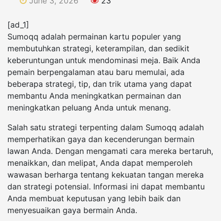
June 3, 2026
23
[ad_1]
Sumoqq adalah permainan kartu populer yang
membutuhkan strategi, keterampilan, dan sedikit
keberuntungan untuk mendominasi meja. Baik Anda
pemain berpengalaman atau baru memulai, ada
beberapa strategi, tip, dan trik utama yang dapat
membantu Anda meningkatkan permainan dan
meningkatkan peluang Anda untuk menang.
Salah satu strategi terpenting dalam Sumoqq adalah
memperhatikan gaya dan kecenderungan bermain
lawan Anda. Dengan mengamati cara mereka bertaruh,
menaikkan, dan melipat, Anda dapat memperoleh
wawasan berharga tentang kekuatan tangan mereka
dan strategi potensial. Informasi ini dapat membantu
Anda membuat keputusan yang lebih baik dan
menyesuaikan gaya bermain Anda.