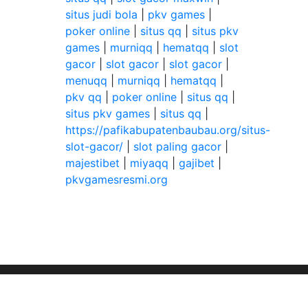
situs judi bola
|
pkv games
|
poker online
|
situs qq
|
situs pkv
games
|
murniqq
|
hematqq
|
slot
gacor
|
slot gacor
|
slot gacor
|
menuqq
|
murniqq
|
hematqq
|
pkv qq
|
poker online
|
situs qq
|
situs pkv games
|
situs qq
|
https://pafikabupatenbaubau.org/situs-
slot-gacor/
|
slot paling gacor
|
majestibet
|
miyaqq
|
gajibet
|
pkvgamesresmi.org
Proudly Powered By WordPress