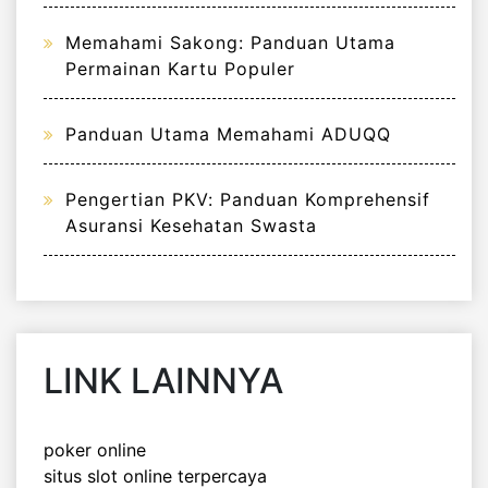
Memahami Sakong: Panduan Utama
Permainan Kartu Populer
Panduan Utama Memahami ADUQQ
Pengertian PKV: Panduan Komprehensif
Asuransi Kesehatan Swasta
LINK LAINNYA
poker online
situs slot online terpercaya