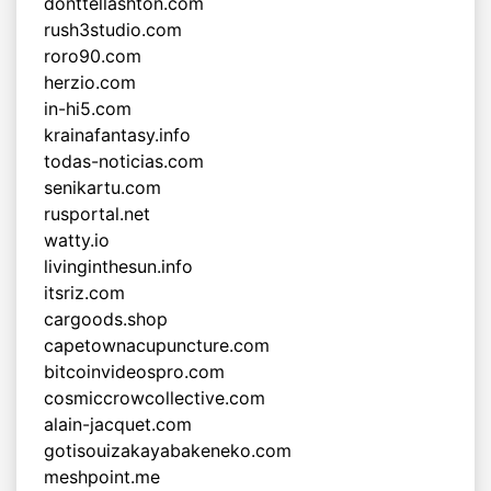
donttellashton.com
rush3studio.com
roro90.com
herzio.com
in-hi5.com
krainafantasy.info
todas-noticias.com
senikartu.com
rusportal.net
watty.io
livinginthesun.info
itsriz.com
cargoods.shop
capetownacupuncture.com
bitcoinvideospro.com
cosmiccrowcollective.com
alain-jacquet.com
gotisouizakayabakeneko.com
meshpoint.me