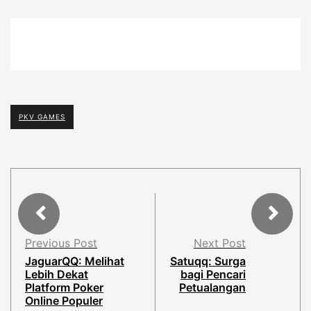
PKV GAMES
Previous Post
Next Post
JaguarQQ: Melihat
Satuqq: Surga
Lebih Dekat
bagi Pencari
Platform Poker
Petualangan
Online Populer