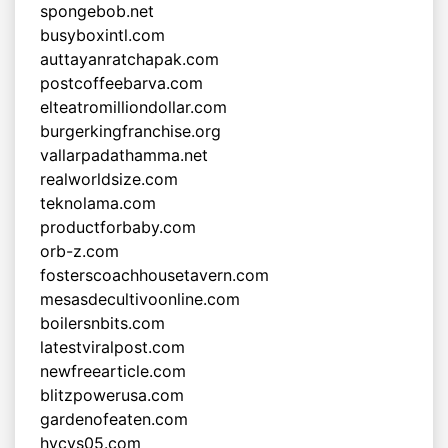
spongebob.net
busyboxintl.com
auttayanratchapak.com
postcoffeebarva.com
elteatromilliondollar.com
burgerkingfranchise.org
vallarpadathamma.net
realworldsize.com
teknolama.com
productforbaby.com
orb-z.com
fosterscoachhousetavern.com
mesasdecultivoonline.com
boilersnbits.com
latestviralpost.com
newfreearticle.com
blitzpowerusa.com
gardenofeaten.com
hycys05.com