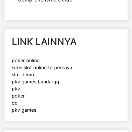
LINK LAINNYA
poker online
situs slot online terpercaya
slot demo
pkv games bandarqq
pkv
poker
qq
pkv games