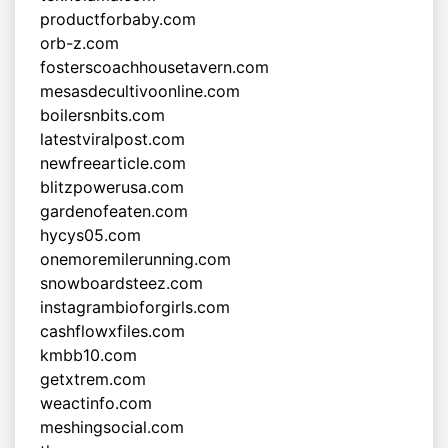
productforbaby.com
orb-z.com
fosterscoachhousetavern.com
mesasdecultivoonline.com
boilersnbits.com
latestviralpost.com
newfreearticle.com
blitzpowerusa.com
gardenofeaten.com
hycys05.com
onemoremilerunning.com
snowboardsteez.com
instagrambioforgirls.com
cashflowxfiles.com
kmbb10.com
getxtrem.com
weactinfo.com
meshingsocial.com