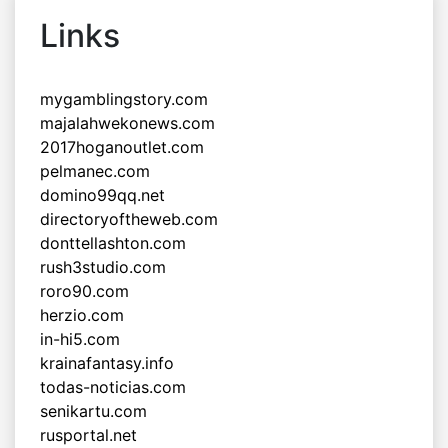
Links
mygamblingstory.com
majalahwekonews.com
2017hoganoutlet.com
pelmanec.com
domino99qq.net
directoryoftheweb.com
donttellashton.com
rush3studio.com
roro90.com
herzio.com
in-hi5.com
krainafantasy.info
todas-noticias.com
senikartu.com
rusportal.net