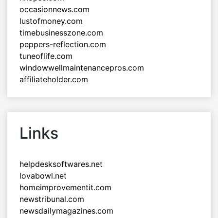
occasionnews.com
lustofmoney.com
timebusinesszone.com
peppers-reflection.com
tuneoflife.com
windowwellmaintenancepros.com
affiliateholder.com
Links
helpdesksoftwares.net
lovabowl.net
homeimprovementit.com
newstribunal.com
newsdailymagazines.com