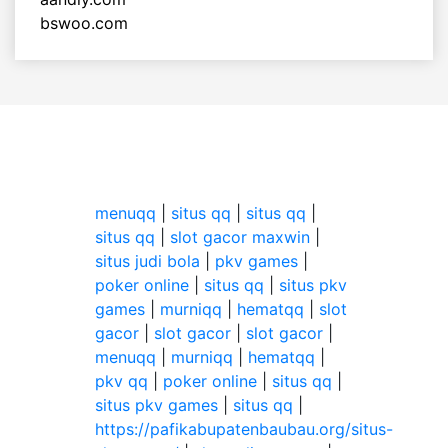
bswoo.com
menuqq
|
situs qq
|
situs qq
|
situs qq
|
slot gacor maxwin
|
situs judi bola
|
pkv games
|
poker online
|
situs qq
|
situs pkv
games
|
murniqq
|
hematqq
|
slot
gacor
|
slot gacor
|
slot gacor
|
menuqq
|
murniqq
|
hematqq
|
pkv qq
|
poker online
|
situs qq
|
situs pkv games
|
situs qq
|
https://pafikabupatenbaubau.org/situs-