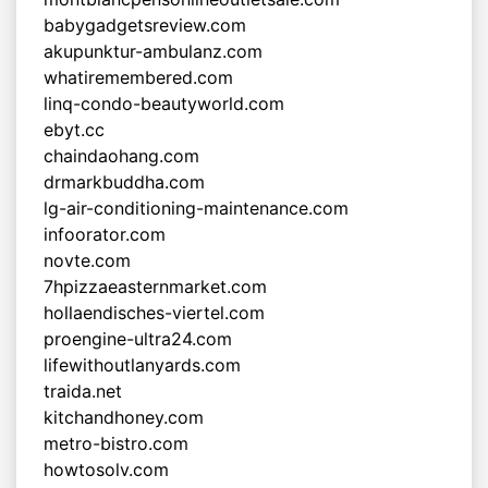
babygadgetsreview.com
akupunktur-ambulanz.com
whatiremembered.com
linq-condo-beautyworld.com
ebyt.cc
chaindaohang.com
drmarkbuddha.com
lg-air-conditioning-maintenance.com
infoorator.com
novte.com
7hpizzaeasternmarket.com
hollaendisches-viertel.com
proengine-ultra24.com
lifewithoutlanyards.com
traida.net
kitchandhoney.com
metro-bistro.com
howtosolv.com