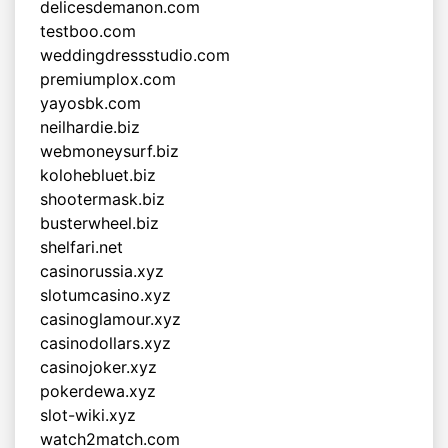
delicesdemanon.com
testboo.com
weddingdressstudio.com
premiumplox.com
yayosbk.com
neilhardie.biz
webmoneysurf.biz
kolohebluet.biz
shootermask.biz
busterwheel.biz
shelfari.net
casinorussia.xyz
slotumcasino.xyz
casinoglamour.xyz
casinodollars.xyz
casinojoker.xyz
pokerdewa.xyz
slot-wiki.xyz
watch2match.com