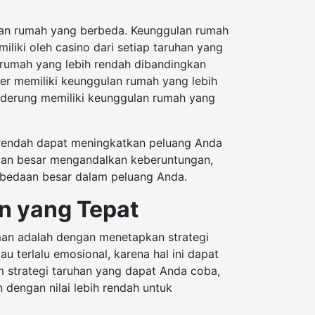
ulan rumah yang berbeda. Keunggulan rumah
liki oleh casino dari setiap taruhan yang
rumah yang lebih rendah dibandingkan
ker memiliki keunggulan rumah yang lebih
nderung memiliki keunggulan rumah yang
rendah dapat meningkatkan peluang Anda
ian besar mengandalkan keberuntungan,
bedaan besar dalam peluang Anda.
n yang Tepat
man adalah dengan menetapkan strategi
au terlalu emosional, karena hal ini dapat
 strategi taruhan yang dapat Anda coba,
n dengan nilai lebih rendah untuk