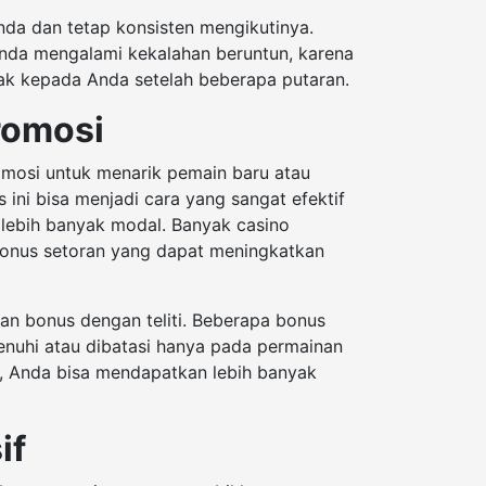
nda dan tetap konsisten mengikutinya.
Anda mengalami kekalahan beruntun, karena
k kepada Anda setelah beberapa putaran.
romosi
omosi untuk menarik pemain baru atau
ni bisa menjadi cara yang sangat efektif
 lebih banyak modal. Banyak casino
bonus setoran yang dapat meningkatkan
n bonus dengan teliti. Beberapa bonus
penuhi atau dibatasi hanya pada permainan
, Anda bisa mendapatkan lebih banyak
if