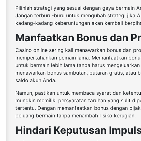
Pilihlah strategi yang sesuai dengan gaya bermain A
Jangan terburu-buru untuk mengubah strategi jika 
kadang-kadang keberuntungan akan kembali berpiha
Manfaatkan Bonus dan P
Casino online sering kali menawarkan bonus dan pr
mempertahankan pemain lama. Memanfaatkan bonus i
untuk bermain lebih lama tanpa harus mengeluarkan
menawarkan bonus sambutan, putaran gratis, atau 
saldo akun Anda.
Namun, pastikan untuk membaca syarat dan ketentua
mungkin memiliki persyaratan taruhan yang sulit di
tertentu. Dengan memanfaatkan bonus dengan bijak
peluang bermain tanpa menambah risiko kerugian.
Hindari Keputusan Impuls