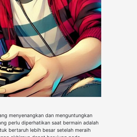
n yang menyenangkan dan menguntungkan
ang perlu diperhatikan saat bermain adalah
uk bertaruh lebih besar setelah meraih