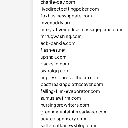
charlie-day.com
livedirectbettingpoker.com
foxbusinessupdate.com
lovedaddy.org
integrativemedicalmassageplano.com
mrrugwashing.com
acb-bankia.com
flash-es.net
upshak.com
backsilo.com
siviralqq.com
impressionresorthoian.com
bestfreakingclothesever.com
falling-film-evaporator.com
sumuslawfirm.com
nursingprowriters.com
greenmountainthreadwear.com
acutedispensary.com
sattamatkanewsblog.com