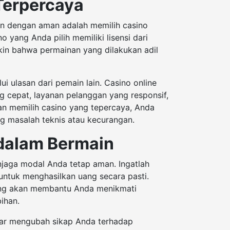
 Terpercaya
an dengan aman adalah memilih casino
o yang Anda pilih memiliki lisensi dari
in bahwa permainan yang dilakukan adil
ui ulasan dari pemain lain. Casino online
g cepat, layanan pelanggan yang responsif,
an memilih casino yang tepercaya, Anda
g masalah teknis atau kecurangan.
 dalam Bermain
njaga modal Anda tetap aman. Ingatlah
untuk menghasilkan uang secara pasti.
nang akan membantu Anda menikmati
ihan.
sar mengubah sikap Anda terhadap