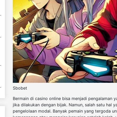
Sbobet
Bermain di casino online bisa menjadi pengalama
jika dilakukan dengan bijak. Namun, salah satu hal y
pengelolaan modal. Banyak pemain yang tergoda unt