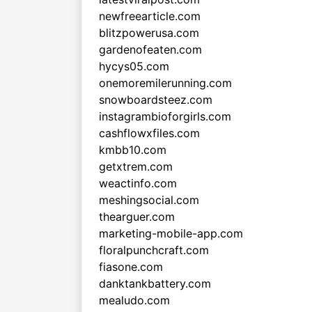
newfreearticle.com
blitzpowerusa.com
gardenofeaten.com
hycys05.com
onemoremilerunning.com
snowboardsteez.com
instagrambioforgirls.com
cashflowxfiles.com
kmbb10.com
getxtrem.com
weactinfo.com
meshingsocial.com
thearguer.com
marketing-mobile-app.com
floralpunchcraft.com
fiasone.com
danktankbattery.com
mealudo.com