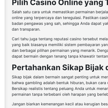
Pilih Casino Online yang
Salah satu cara untuk memastikan permainan berjal
online yang terpercaya dan teregulasi. Pastikan casin
badan pengawas yang sah, sehingga Anda dapat yak
dan transparan.
Cari tahu juga tentang reputasi casino tersebut melal
yang baik biasanya memiliki sistem pembayaran yan
dan berbagai pilihan permainan yang menarik. Deng
dapat bermain dengan tenang tanpa khawatir tentan
Pertahankan Sikap Bijak
Sikap bijak dalam bermain sangat penting untuk me
bahwa gambling adalah bentuk hiburan, bukan cara 
Bersikap realistis tentang peluang Anda untuk me
permainan tanpa terbebani oleh harapan yang berleb
Jangan biarkan kemenangan kecil atau kerugian be