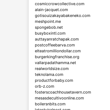
cosmiccrowcollective.com
alain-jacquet.com
gotisouizakayabakeneko.com
meshpoint.me
spongebob.net
busyboxintl.com
auttayanratchapak.com
postcoffeebarva.com
elteatromilliondollar.com
burgerkingfranchise.org
vallarpadathamma.net
realworldsize.com
teknolama.com
productforbaby.com
orb-z.com
fosterscoachhousetavern.com
mesasdecultivoonline.com
boilersnbits.com
latestviralpost.com