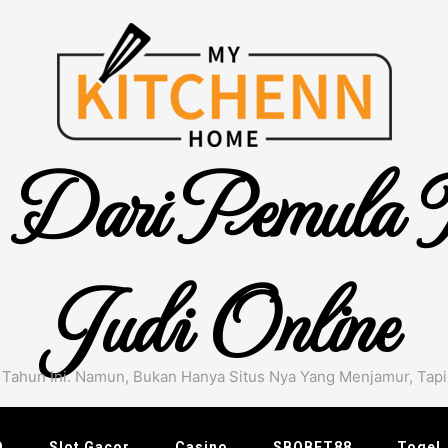
: Dari Pemula 
Judi Online
 Tahun Ini. Namun, Bukan Hanya Situs Nya Yang Menjamur, Ta
Q
Slot Gacor
Casino
SBOBET88
Togel