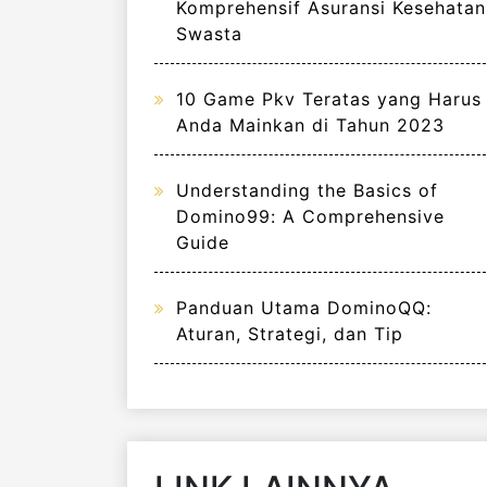
Komprehensif Asuransi Kesehatan
Swasta
10 Game Pkv Teratas yang Harus
Anda Mainkan di Tahun 2023
Understanding the Basics of
Domino99: A Comprehensive
Guide
Panduan Utama DominoQQ:
Aturan, Strategi, dan Tip