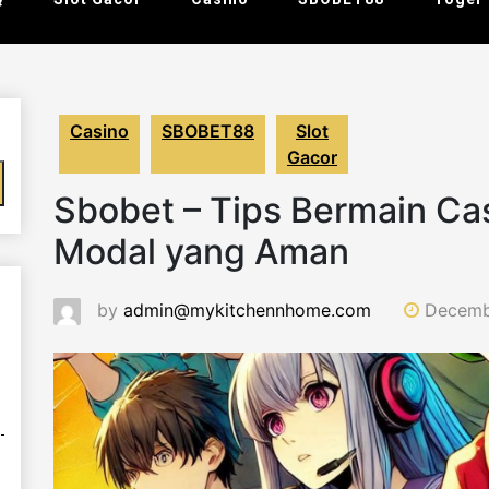
Casino
SBOBET88
Slot
Gacor
Sbobet – Tips Bermain Ca
Modal yang Aman
by
admin@mykitchennhome.com
Decemb