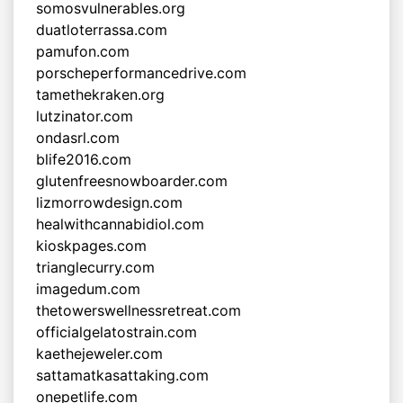
somosvulnerables.org
duatloterrassa.com
pamufon.com
porscheperformancedrive.com
tamethekraken.org
lutzinator.com
ondasrl.com
blife2016.com
glutenfreesnowboarder.com
lizmorrowdesign.com
healwithcannabidiol.com
kioskpages.com
trianglecurry.com
imagedum.com
thetowerswellnessretreat.com
officialgelatostrain.com
kaethejeweler.com
sattamatkasattaking.com
onepetlife.com