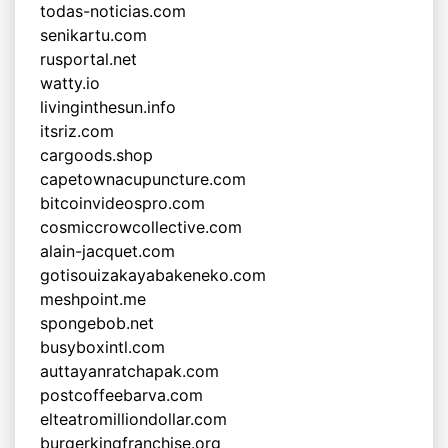
todas-noticias.com
senikartu.com
rusportal.net
watty.io
livinginthesun.info
itsriz.com
cargoods.shop
capetownacupuncture.com
bitcoinvideospro.com
cosmiccrowcollective.com
alain-jacquet.com
gotisouizakayabakeneko.com
meshpoint.me
spongebob.net
busyboxintl.com
auttayanratchapak.com
postcoffeebarva.com
elteatromilliondollar.com
burgerkingfranchise.org