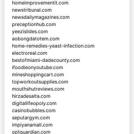
homeimprovementit.com
newstribunal.com
newsdailymagazines.com
preceptionhub.com
yeezislides.com
aobongdatotem.com
home-remedies-yeast-infection.com
electroreal.com
bestofmiami-dadecounty.com
ifoodieonyoutube.com
mineshoppingcart.com
topworkoutsupplies.com
mouthshutreviews.com
hirzadesalta.com
digitallifeopoly.com
casinobubbles.com
seputargym.com
impiyanamall.com
optguardian.com