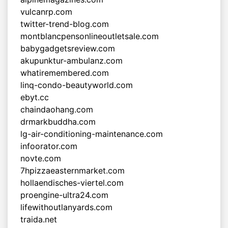
vulcanrp.com
twitter-trend-blog.com
montblancpensonlineoutletsale.com
babygadgetsreview.com
akupunktur-ambulanz.com
whatiremembered.com
linq-condo-beautyworld.com
ebyt.cc
chaindaohang.com
drmarkbuddha.com
lg-air-conditioning-maintenance.com
infoorator.com
novte.com
7hpizzaeasternmarket.com
hollaendisches-viertel.com
proengine-ultra24.com
lifewithoutlanyards.com
traida.net