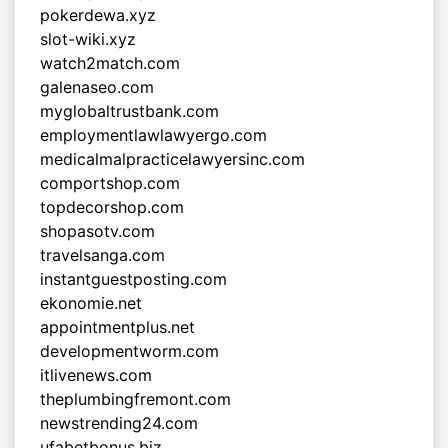
pokerdewa.xyz
slot-wiki.xyz
watch2match.com
galenaseo.com
myglobaltrustbank.com
employmentlawlawyergo.com
medicalmalpracticelawyersinc.com
comportshop.com
topdecorshop.com
shopasotv.com
travelsanga.com
instantguestposting.com
ekonomie.net
appointmentplus.net
developmentworm.com
itlivenews.com
theplumbingfremont.com
newstrending24.com
ufabetbonus.biz