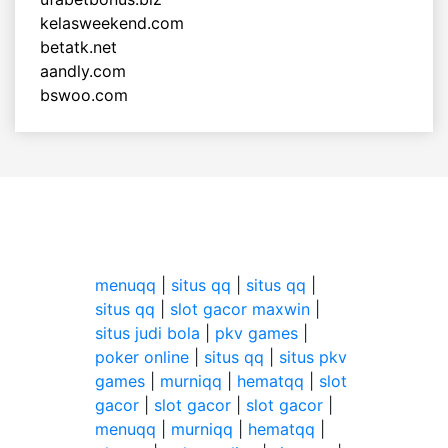
kelasweekend.com
betatk.net
aandly.com
bswoo.com
menuqq
|
situs qq
|
situs qq
|
situs qq
|
slot gacor maxwin
|
situs judi bola
|
pkv games
|
poker online
|
situs qq
|
situs pkv
games
|
murniqq
|
hematqq
|
slot
gacor
|
slot gacor
|
slot gacor
|
menuqq
|
murniqq
|
hematqq
|