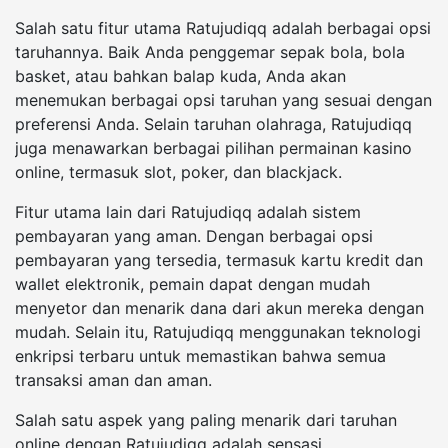
Salah satu fitur utama Ratujudiqq adalah berbagai opsi
taruhannya. Baik Anda penggemar sepak bola, bola
basket, atau bahkan balap kuda, Anda akan
menemukan berbagai opsi taruhan yang sesuai dengan
preferensi Anda. Selain taruhan olahraga, Ratujudiqq
juga menawarkan berbagai pilihan permainan kasino
online, termasuk slot, poker, dan blackjack.
Fitur utama lain dari Ratujudiqq adalah sistem
pembayaran yang aman. Dengan berbagai opsi
pembayaran yang tersedia, termasuk kartu kredit dan
wallet elektronik, pemain dapat dengan mudah
menyetor dan menarik dana dari akun mereka dengan
mudah. Selain itu, Ratujudiqq menggunakan teknologi
enkripsi terbaru untuk memastikan bahwa semua
transaksi aman dan aman.
Salah satu aspek yang paling menarik dari taruhan
online dengan Ratujudiqq adalah sensasi