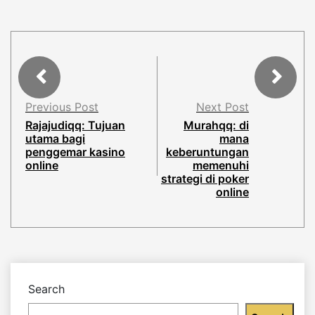
Previous Post
Next Post
Rajajudiqq: Tujuan
Murahqq: di
utama bagi
mana
penggemar kasino
keberuntungan
online
memenuhi
strategi di poker
online
Search