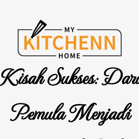
Skip
to
content
Kisah Sukses: Dari
Pemula Menjadi