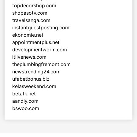
topdecorshop.com
shopasotv.com
travelsanga.com
instantguestposting.com
ekonomie.net
appointmentplus.net
developmentworm.com
itlivenews.com
theplumbingfremont.com
newstrending24.com
ufabetbonus.biz
kelasweekend.com
betatk.net
aandly.com
bswoo.com