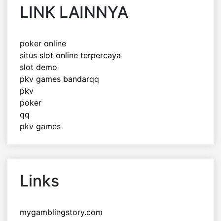
LINK LAINNYA
poker online
situs slot online terpercaya
slot demo
pkv games bandarqq
pkv
poker
qq
pkv games
Links
mygamblingstory.com