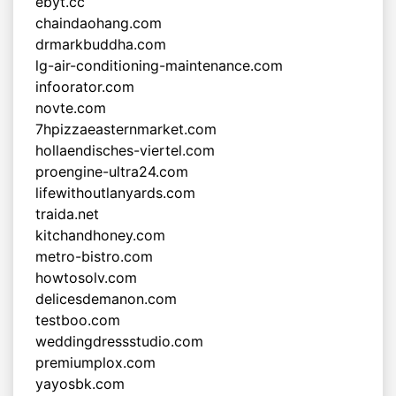
ebyt.cc
chaindaohang.com
drmarkbuddha.com
lg-air-conditioning-maintenance.com
infoorator.com
novte.com
7hpizzaeasternmarket.com
hollaendisches-viertel.com
proengine-ultra24.com
lifewithoutlanyards.com
traida.net
kitchandhoney.com
metro-bistro.com
howtosolv.com
delicesdemanon.com
testboo.com
weddingdressstudio.com
premiumplox.com
yayosbk.com