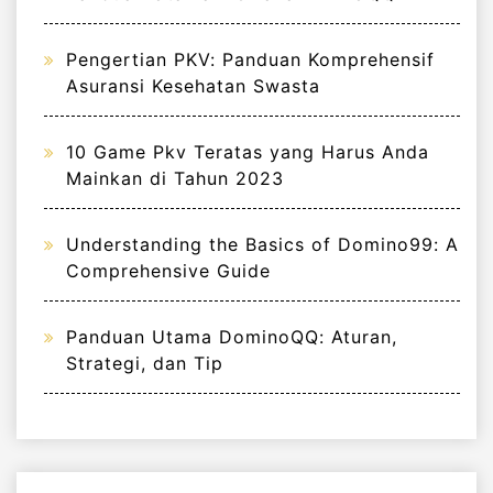
Pengertian PKV: Panduan Komprehensif
Asuransi Kesehatan Swasta
10 Game Pkv Teratas yang Harus Anda
Mainkan di Tahun 2023
Understanding the Basics of Domino99: A
Comprehensive Guide
Panduan Utama DominoQQ: Aturan,
Strategi, dan Tip