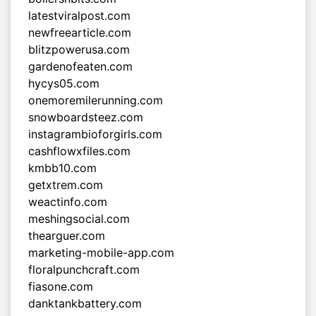
latestviralpost.com
newfreearticle.com
blitzpowerusa.com
gardenofeaten.com
hycys05.com
onemoremilerunning.com
snowboardsteez.com
instagrambioforgirls.com
cashflowxfiles.com
kmbb10.com
getxtrem.com
weactinfo.com
meshingsocial.com
thearguer.com
marketing-mobile-app.com
floralpunchcraft.com
fiasone.com
danktankbattery.com