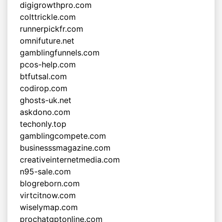
digigrowthpro.com
colttrickle.com
runnerpickfr.com
omnifuture.net
gamblingfunnels.com
pcos-help.com
btfutsal.com
codirop.com
ghosts-uk.net
askdono.com
techonly.top
gamblingcompete.com
businesssmagazine.com
creativeinternetmedia.com
n95-sale.com
blogreborn.com
virtcitnow.com
wiselymap.com
prochatgptonline.com