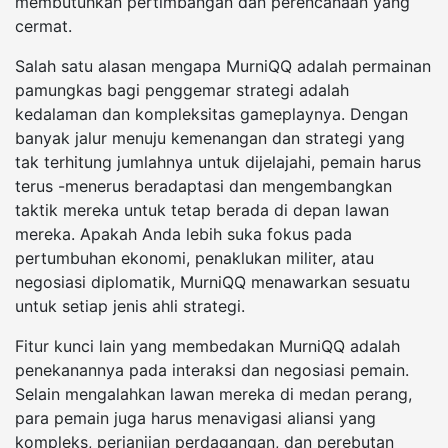
membutuhkan pertimbangan dan perencanaan yang
cermat.
Salah satu alasan mengapa MurniQQ adalah permainan
pamungkas bagi penggemar strategi adalah
kedalaman dan kompleksitas gameplaynya. Dengan
banyak jalur menuju kemenangan dan strategi yang
tak terhitung jumlahnya untuk dijelajahi, pemain harus
terus -menerus beradaptasi dan mengembangkan
taktik mereka untuk tetap berada di depan lawan
mereka. Apakah Anda lebih suka fokus pada
pertumbuhan ekonomi, penaklukan militer, atau
negosiasi diplomatik, MurniQQ menawarkan sesuatu
untuk setiap jenis ahli strategi.
Fitur kunci lain yang membedakan MurniQQ adalah
penekanannya pada interaksi dan negosiasi pemain.
Selain mengalahkan lawan mereka di medan perang,
para pemain juga harus menavigasi aliansi yang
kompleks, perjanjian perdagangan, dan perebutan