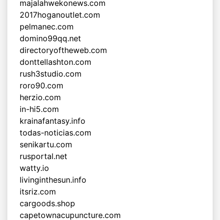
majalahwekonews.com
2017hoganoutlet.com
pelmanec.com
domino99qq.net
directoryoftheweb.com
donttellashton.com
rush3studio.com
roro90.com
herzio.com
in-hi5.com
krainafantasy.info
todas-noticias.com
senikartu.com
rusportal.net
watty.io
livinginthesun.info
itsriz.com
cargoods.shop
capetownacupuncture.com