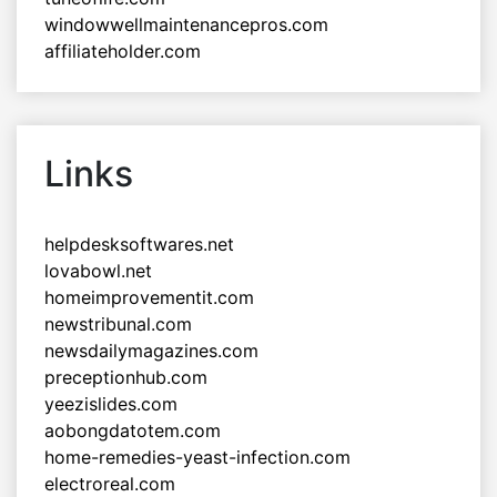
windowwellmaintenancepros.com
affiliateholder.com
Links
helpdesksoftwares.net
lovabowl.net
homeimprovementit.com
newstribunal.com
newsdailymagazines.com
preceptionhub.com
yeezislides.com
aobongdatotem.com
home-remedies-yeast-infection.com
electroreal.com