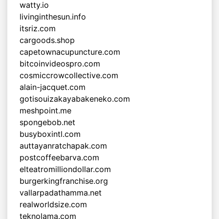
watty.io
livinginthesun.info
itsriz.com
cargoods.shop
capetownacupuncture.com
bitcoinvideospro.com
cosmiccrowcollective.com
alain-jacquet.com
gotisouizakayabakeneko.com
meshpoint.me
spongebob.net
busyboxintl.com
auttayanratchapak.com
postcoffeebarva.com
elteatromilliondollar.com
burgerkingfranchise.org
vallarpadathamma.net
realworldsize.com
teknolama.com