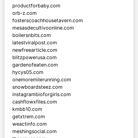
productforbaby.com
orb-z.com
fosterscoachhousetavern.com
mesasdecultivoonline.com
boilersnbits.com
latestviralpost.com
newfreearticle.com
blitzpowerusa.com
gardenofeaten.com
hycys05.com
onemoremilerunning.com
snowboardsteez.com
instagrambioforgirls.com
cashflowxfiles.com
kmbb10.com
getxtrem.com
weactinfo.com
meshingsocial.com