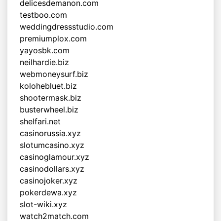
delicesdemanon.com
testboo.com
weddingdressstudio.com
premiumplox.com
yayosbk.com
neilhardie.biz
webmoneysurf.biz
kolohebluet.biz
shootermask.biz
busterwheel.biz
shelfari.net
casinorussia.xyz
slotumcasino.xyz
casinoglamour.xyz
casinodollars.xyz
casinojoker.xyz
pokerdewa.xyz
slot-wiki.xyz
watch2match.com