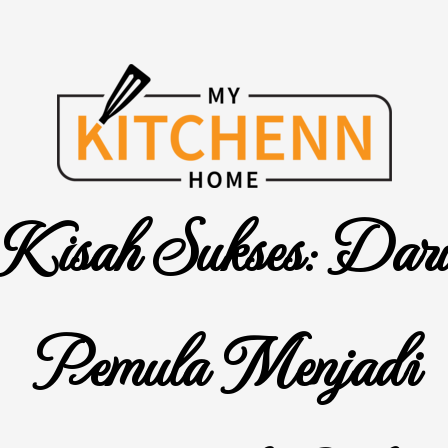
Skip
to
content
Kisah Sukses: Dari
Pemula Menjadi