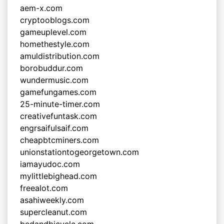
aem-x.com
cryptooblogs.com
gameuplevel.com
homethestyle.com
amuldistribution.com
borobuddur.com
wundermusic.com
gamefungames.com
25-minute-timer.com
creativefuntask.com
engrsaifulsaif.com
cheapbtcminers.com
unionstationtogeorgetown.com
iamayudoc.com
mylittlebighead.com
freealot.com
asahiweekly.com
supercleanut.com