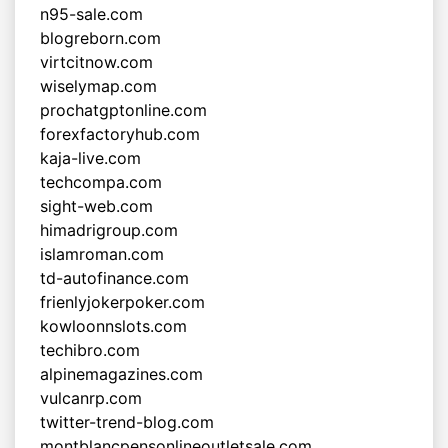
n95-sale.com
blogreborn.com
virtcitnow.com
wiselymap.com
prochatgptonline.com
forexfactoryhub.com
kaja-live.com
techcompa.com
sight-web.com
himadrigroup.com
islamroman.com
td-autofinance.com
frienlyjokerpoker.com
kowloonnslots.com
techibro.com
alpinemagazines.com
vulcanrp.com
twitter-trend-blog.com
montblancpensonlineoutletsale.com