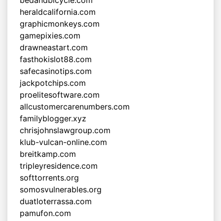
bedandbicycle.com
heraldcalifornia.com
graphicmonkeys.com
gamepixies.com
drawneastart.com
fasthokislot88.com
safecasinotips.com
jackpotchips.com
proelitesoftware.com
allcustomercarenumbers.com
familyblogger.xyz
chrisjohnslawgroup.com
klub-vulcan-online.com
breitkamp.com
tripleyresidence.com
softtorrents.org
somosvulnerables.org
duatloterrassa.com
pamufon.com