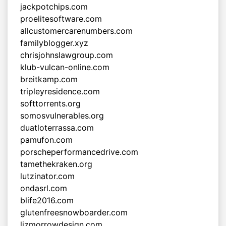
jackpotchips.com
proelitesoftware.com
allcustomercarenumbers.com
familyblogger.xyz
chrisjohnslawgroup.com
klub-vulcan-online.com
breitkamp.com
tripleyresidence.com
softtorrents.org
somosvulnerables.org
duatloterrassa.com
pamufon.com
porscheperformancedrive.com
tamethekraken.org
lutzinator.com
ondasrl.com
blife2016.com
glutenfreesnowboarder.com
lizmorrowdesign.com