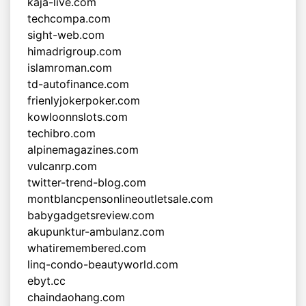
kaja-live.com
techcompa.com
sight-web.com
himadrigroup.com
islamroman.com
td-autofinance.com
frienlyjokerpoker.com
kowloonnslots.com
techibro.com
alpinemagazines.com
vulcanrp.com
twitter-trend-blog.com
montblancpensonlineoutletsale.com
babygadgetsreview.com
akupunktur-ambulanz.com
whatiremembered.com
linq-condo-beautyworld.com
ebyt.cc
chaindaohang.com