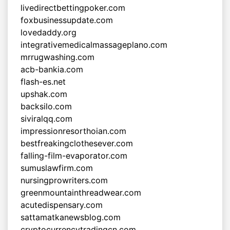
livedirectbettingpoker.com
foxbusinessupdate.com
lovedaddy.org
integrativemedicalmassageplano.com
mrrugwashing.com
acb-bankia.com
flash-es.net
upshak.com
backsilo.com
siviralqq.com
impressionresorthoian.com
bestfreakingclothesever.com
falling-film-evaporator.com
sumuslawfirm.com
nursingprowriters.com
greenmountainthreadwear.com
acutedispensary.com
sattamatkanewsblog.com
cryptocurrencytradingcn.com