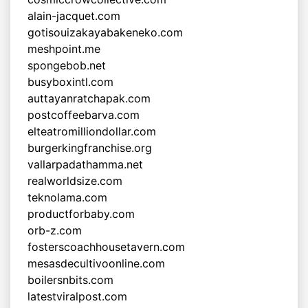
alain-jacquet.com
gotisouizakayabakeneko.com
meshpoint.me
spongebob.net
busyboxintl.com
auttayanratchapak.com
postcoffeebarva.com
elteatromilliondollar.com
burgerkingfranchise.org
vallarpadathamma.net
realworldsize.com
teknolama.com
productforbaby.com
orb-z.com
fosterscoachhousetavern.com
mesasdecultivoonline.com
boilersnbits.com
latestviralpost.com