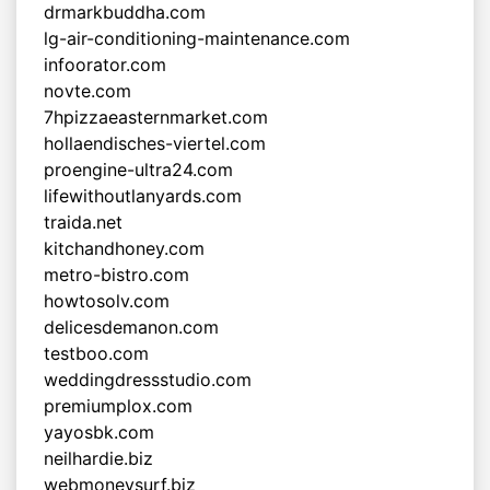
drmarkbuddha.com
lg-air-conditioning-maintenance.com
infoorator.com
novte.com
7hpizzaeasternmarket.com
hollaendisches-viertel.com
proengine-ultra24.com
lifewithoutlanyards.com
traida.net
kitchandhoney.com
metro-bistro.com
howtosolv.com
delicesdemanon.com
testboo.com
weddingdressstudio.com
premiumplox.com
yayosbk.com
neilhardie.biz
webmoneysurf.biz