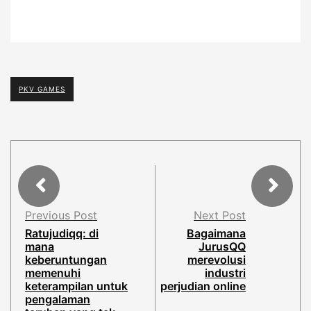
PKV GAMES
Previous Post
Next Post
Ratujudiqq: di
Bagaimana
mana
JurusQQ
keberuntungan
merevolusi
memenuhi
industri
keterampilan untuk
perjudian online
pengalaman