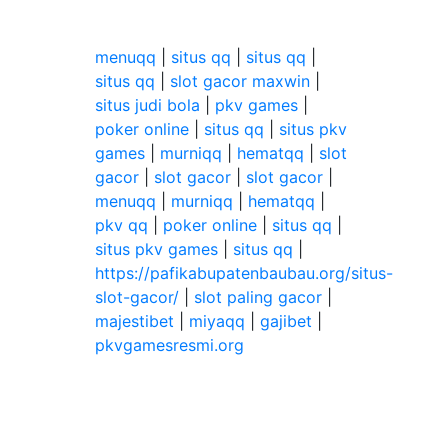
menuqq
|
situs qq
|
situs qq
|
situs qq
|
slot gacor maxwin
|
situs judi bola
|
pkv games
|
poker online
|
situs qq
|
situs pkv
games
|
murniqq
|
hematqq
|
slot
gacor
|
slot gacor
|
slot gacor
|
menuqq
|
murniqq
|
hematqq
|
pkv qq
|
poker online
|
situs qq
|
situs pkv games
|
situs qq
|
https://pafikabupatenbaubau.org/situs-
slot-gacor/
|
slot paling gacor
|
majestibet
|
miyaqq
|
gajibet
|
pkvgamesresmi.org