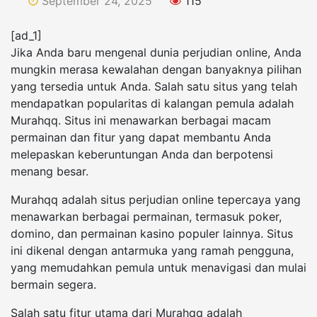
September 24, 2025
115
[ad_1]
Jika Anda baru mengenal dunia perjudian online, Anda
mungkin merasa kewalahan dengan banyaknya pilihan
yang tersedia untuk Anda. Salah satu situs yang telah
mendapatkan popularitas di kalangan pemula adalah
Murahqq. Situs ini menawarkan berbagai macam
permainan dan fitur yang dapat membantu Anda
melepaskan keberuntungan Anda dan berpotensi
menang besar.
Murahqq adalah situs perjudian online tepercaya yang
menawarkan berbagai permainan, termasuk poker,
domino, dan permainan kasino populer lainnya. Situs
ini dikenal dengan antarmuka yang ramah pengguna,
yang memudahkan pemula untuk menavigasi dan mulai
bermain segera.
Salah satu fitur utama dari Murahqq adalah