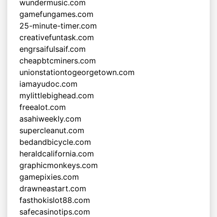
wundermusic.com
gamefungames.com
25-minute-timer.com
creativefuntask.com
engrsaifulsaif.com
cheapbtcminers.com
unionstationtogeorgetown.com
iamayudoc.com
mylittlebighead.com
freealot.com
asahiweekly.com
supercleanut.com
bedandbicycle.com
heraldcalifornia.com
graphicmonkeys.com
gamepixies.com
drawneastart.com
fasthokislot88.com
safecasinotips.com