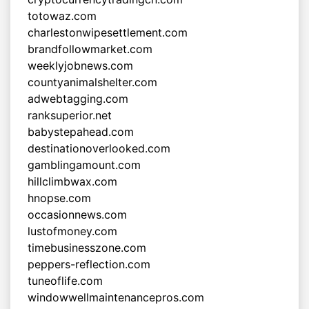
totowaz.com
charlestonwipesettlement.com
brandfollowmarket.com
weeklyjobnews.com
countyanimalshelter.com
adwebtagging.com
ranksuperior.net
babystepahead.com
destinationoverlooked.com
gamblingamount.com
hillclimbwax.com
hnopse.com
occasionnews.com
lustofmoney.com
timebusinesszone.com
peppers-reflection.com
tuneoflife.com
windowwellmaintenancepros.com