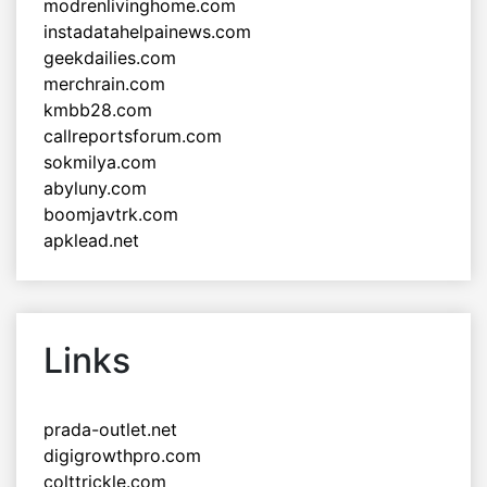
modrenlivinghome.com
instadatahelpainews.com
geekdailies.com
merchrain.com
kmbb28.com
callreportsforum.com
sokmilya.com
abyluny.com
boomjavtrk.com
apklead.net
Links
prada-outlet.net
digigrowthpro.com
colttrickle.com