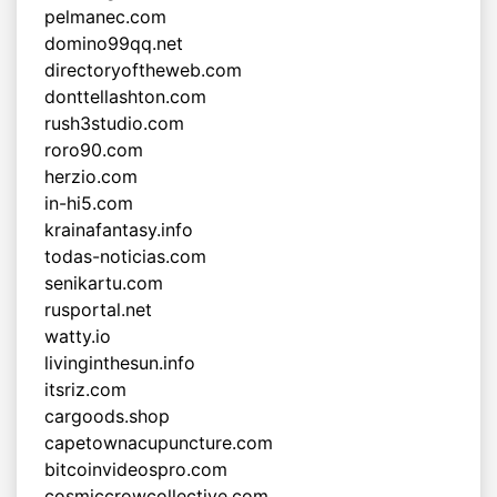
pelmanec.com
domino99qq.net
directoryoftheweb.com
donttellashton.com
rush3studio.com
roro90.com
herzio.com
in-hi5.com
krainafantasy.info
todas-noticias.com
senikartu.com
rusportal.net
watty.io
livinginthesun.info
itsriz.com
cargoods.shop
capetownacupuncture.com
bitcoinvideospro.com
cosmiccrowcollective.com