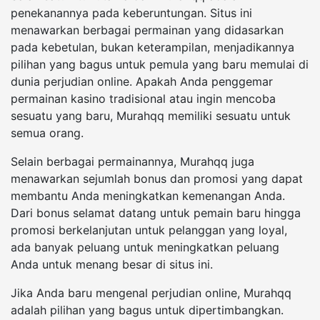
penekanannya pada keberuntungan. Situs ini
menawarkan berbagai permainan yang didasarkan
pada kebetulan, bukan keterampilan, menjadikannya
pilihan yang bagus untuk pemula yang baru memulai di
dunia perjudian online. Apakah Anda penggemar
permainan kasino tradisional atau ingin mencoba
sesuatu yang baru, Murahqq memiliki sesuatu untuk
semua orang.
Selain berbagai permainannya, Murahqq juga
menawarkan sejumlah bonus dan promosi yang dapat
membantu Anda meningkatkan kemenangan Anda.
Dari bonus selamat datang untuk pemain baru hingga
promosi berkelanjutan untuk pelanggan yang loyal,
ada banyak peluang untuk meningkatkan peluang
Anda untuk menang besar di situs ini.
Jika Anda baru mengenal perjudian online, Murahqq
adalah pilihan yang bagus untuk dipertimbangkan.