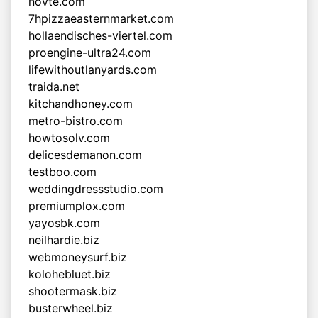
novte.com
7hpizzaeasternmarket.com
hollaendisches-viertel.com
proengine-ultra24.com
lifewithoutlanyards.com
traida.net
kitchandhoney.com
metro-bistro.com
howtosolv.com
delicesdemanon.com
testboo.com
weddingdressstudio.com
premiumplox.com
yayosbk.com
neilhardie.biz
webmoneysurf.biz
kolohebluet.biz
shootermask.biz
busterwheel.biz