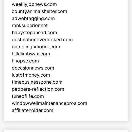
weeklyjobnews.com
countyanimalshelter.com
adwebtagging.com
ranksuperior.net
babystepahead.com
destinationoverlooked.com
gamblingamount.com
hillclimbwax.com
hnopse.com
occasionnews.com
lustofmoney.com
timebusinesszone.com
peppers-reflection.com
tuneoflife.com
windowwellmaintenancepros.com
affiliateholder.com