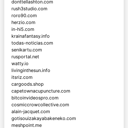
donttellashton.com
rush3studio.com
roro90.com
herzio.com
in-hi5.com
krainafantasy.info
todas-noticias.com
senikartu.com
rusportal.net
watty.io
livinginthesun.info
itsriz.com
cargoods.shop
capetownacupuncture.com
bitcoinvideospro.com
cosmiccrowcollective.com
alain-jacquet.com
gotisouizakayabakeneko.com
meshpoint.me