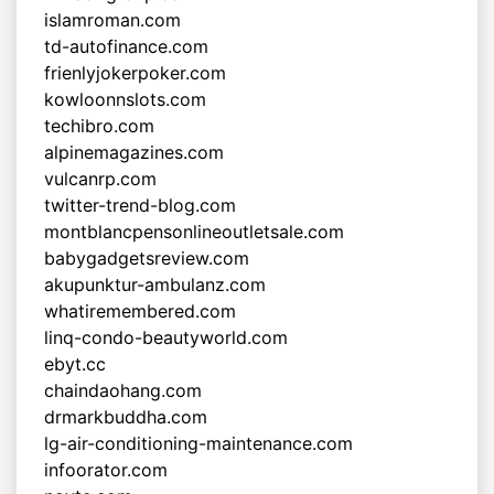
islamroman.com
td-autofinance.com
frienlyjokerpoker.com
kowloonnslots.com
techibro.com
alpinemagazines.com
vulcanrp.com
twitter-trend-blog.com
montblancpensonlineoutletsale.com
babygadgetsreview.com
akupunktur-ambulanz.com
whatiremembered.com
linq-condo-beautyworld.com
ebyt.cc
chaindaohang.com
drmarkbuddha.com
lg-air-conditioning-maintenance.com
infoorator.com