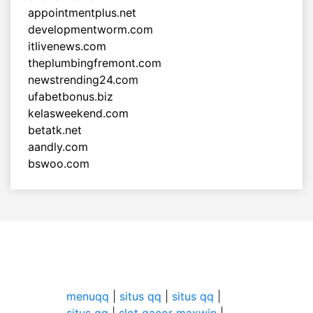
appointmentplus.net
developmentworm.com
itlivenews.com
theplumbingfremont.com
newstrending24.com
ufabetbonus.biz
kelasweekend.com
betatk.net
aandly.com
bswoo.com
menuqq
|
situs qq
|
situs qq
|