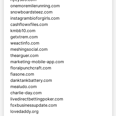
onemoremilerunning.com
snowboardsteez.com
instagrambioforgirls.com
cashflowxfiles.com
kmbb10.com
getxtrem.com
weactinfo.com
meshingsocial.com
thearguer.com
marketing-mobile-app.com
floralpunchcraft.com
fiasone.com
danktankbattery.com
mealudo.com
charlie-day.com
livedirectbettingpoker.com
foxbusinessupdate.com
lovedaddy.org