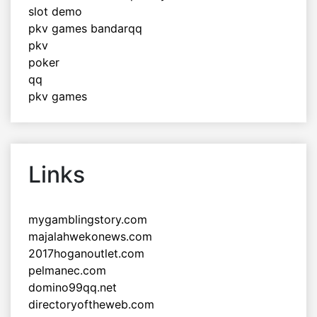
slot demo
pkv games bandarqq
pkv
poker
qq
pkv games
Links
mygamblingstory.com
majalahwekonews.com
2017hoganoutlet.com
pelmanec.com
domino99qq.net
directoryoftheweb.com