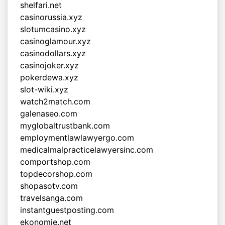
shelfari.net
casinorussia.xyz
slotumcasino.xyz
casinoglamour.xyz
casinodollars.xyz
casinojoker.xyz
pokerdewa.xyz
slot-wiki.xyz
watch2match.com
galenaseo.com
myglobaltrustbank.com
employmentlawlawyergo.com
medicalmalpracticelawyersinc.com
comportshop.com
topdecorshop.com
shopasotv.com
travelsanga.com
instantguestposting.com
ekonomie.net