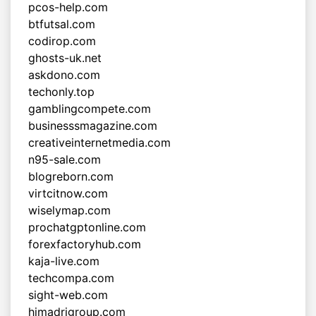
pcos-help.com
btfutsal.com
codirop.com
ghosts-uk.net
askdono.com
techonly.top
gamblingcompete.com
businesssmagazine.com
creativeinternetmedia.com
n95-sale.com
blogreborn.com
virtcitnow.com
wiselymap.com
prochatgptonline.com
forexfactoryhub.com
kaja-live.com
techcompa.com
sight-web.com
himadrigroup.com