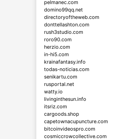
pelmanec.com
domino99qq.net
directoryoftheweb.com
donttellashton.com
rush3studio.com
roro90.com
herzio.com
in-hi5.com
krainafantasy.info
todas-noticias.com
senikartu.com
rusportal.net
watty.io
livinginthesun.info
itsriz.com
cargoods.shop
capetownacupuncture.com
bitcoinvideospro.com
cosmiccrowcollective.com