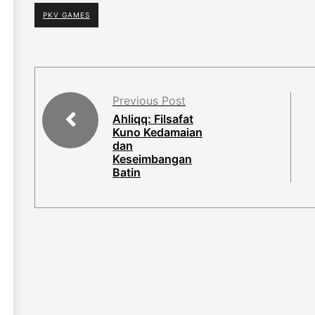
PKV GAMES
Previous Post
Ahliqq: Filsafat
Kuno Kedamaian
dan
Keseimbangan
Batin