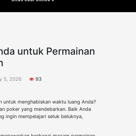
nda untuk Permainan
n
y 5, 2026
93
n untuk menghabiskan waktu luang Anda?
nan poker yang mendebarkan. Baik Anda
g ingin mempelajari seluk beluknya,
ng menawarkan berbagai macam permainan