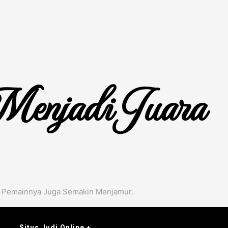
Menjadi Juara
pi Pemainnya Juga Semakin Menjamur.
Situs Judi Online