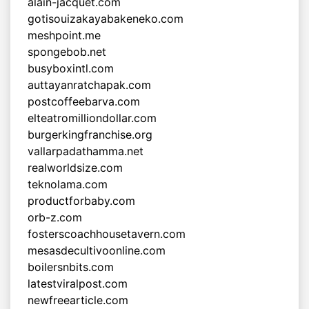
alain-jacquet.com
gotisouizakayabakeneko.com
meshpoint.me
spongebob.net
busyboxintl.com
auttayanratchapak.com
postcoffeebarva.com
elteatromilliondollar.com
burgerkingfranchise.org
vallarpadathamma.net
realworldsize.com
teknolama.com
productforbaby.com
orb-z.com
fosterscoachhousetavern.com
mesasdecultivoonline.com
boilersnbits.com
latestviralpost.com
newfreearticle.com