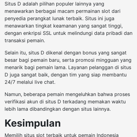
Situs D adalah pilihan populer lainnya yang
menawarkan berbagai macam permainan slot dari
penyedia perangkat lunak terbaik. Situs ini juga
menawarkan tingkat keamanan yang sangat tinggi,
dengan enkripsi SSL untuk melindungi data pribadi dan
transaksi pemain.
Selain itu, situs D dikenal dengan bonus yang sangat
besar bagi pemain baru, serta promosi mingguan yang
menarik bagi pemain lama. Layanan pelanggan di situs
D juga sangat baik, dengan tim yang siap membantu
24/7 melalui live chat.
Namun, beberapa pemain mengeluhkan bahwa proses
verifikasi akun di situs D terkadang memakan waktu
lebih lama dibandingkan dengan situs lainnya.
Kesimpulan
Memilih situs slot terbaik untuk pemain Indonesia