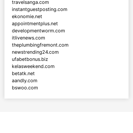
travelsanga.com
instantguestposting.com
ekonomie.net
appointmentplus.net
developmentworm.com
itlivenews.com
theplumbingfremont.com
newstrending24.com
ufabetbonus.biz
kelasweekend.com
betatk.net
aandly.com
bswoo.com