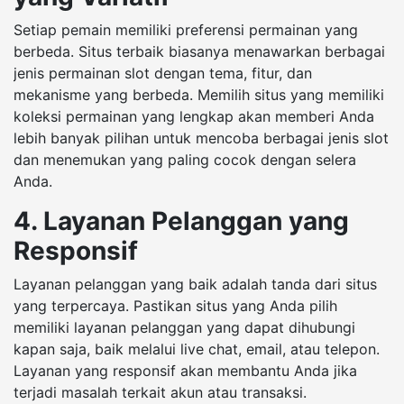
Setiap pemain memiliki preferensi permainan yang
berbeda. Situs terbaik biasanya menawarkan berbagai
jenis permainan slot dengan tema, fitur, dan
mekanisme yang berbeda. Memilih situs yang memiliki
koleksi permainan yang lengkap akan memberi Anda
lebih banyak pilihan untuk mencoba berbagai jenis slot
dan menemukan yang paling cocok dengan selera
Anda.
4. Layanan Pelanggan yang
Responsif
Layanan pelanggan yang baik adalah tanda dari situs
yang terpercaya. Pastikan situs yang Anda pilih
memiliki layanan pelanggan yang dapat dihubungi
kapan saja, baik melalui live chat, email, atau telepon.
Layanan yang responsif akan membantu Anda jika
terjadi masalah terkait akun atau transaksi.