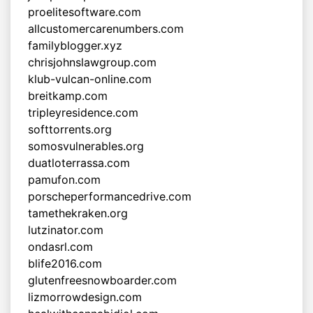
proelitesoftware.com
allcustomercarenumbers.com
familyblogger.xyz
chrisjohnslawgroup.com
klub-vulcan-online.com
breitkamp.com
tripleyresidence.com
softtorrents.org
somosvulnerables.org
duatloterrassa.com
pamufon.com
porscheperformancedrive.com
tamethekraken.org
lutzinator.com
ondasrl.com
blife2016.com
glutenfreesnowboarder.com
lizmorrowdesign.com