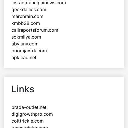
instadatahelpainews.com
geekdailies.com
merchrain.com
kmbb28.com
callreportsforum.com
sokmilya.com
abyluny.com
boomjavtrk.com
apklead.net
Links
prada-outlet.net
digigrowthpro.com
colttrickle.com
runnerpickfr.com