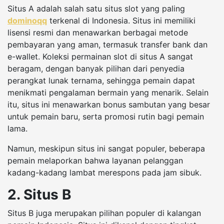
Situs A adalah salah satu situs slot yang paling
dominoqq
terkenal di Indonesia. Situs ini memiliki
lisensi resmi dan menawarkan berbagai metode
pembayaran yang aman, termasuk transfer bank dan
e-wallet. Koleksi permainan slot di situs A sangat
beragam, dengan banyak pilihan dari penyedia
perangkat lunak ternama, sehingga pemain dapat
menikmati pengalaman bermain yang menarik. Selain
itu, situs ini menawarkan bonus sambutan yang besar
untuk pemain baru, serta promosi rutin bagi pemain
lama.
Namun, meskipun situs ini sangat populer, beberapa
pemain melaporkan bahwa layanan pelanggan
kadang-kadang lambat merespons pada jam sibuk.
2. Situs B
Situs B juga merupakan pilihan populer di kalangan