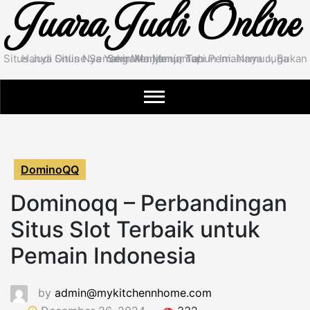
Juara Judi Online
Situs Judi Online Semakin Menjamur Tahun Ini. Namun, Bukan Hanya Situs Nya Yang Menjamur, Tapi Pemainnya Juga Semakin Menjamur.
DominoQQ
Dominoqq – Perbandingan
Situs Slot Terbaik untuk
Pemain Indonesia
by
admin@mykitchennhome.com