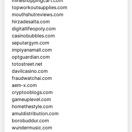
mineshoppingcart.com
topworkoutsupplies.com
mouthshutreviews.com
hirzadesalta.com
digitallifeopoly.com
casinobubbles.com
seputargym.com
impiyanamall.com
optguardian.com
totostreet.net
davilcasino.com
fraudwatchai.com
aem-x.com
cryptooblogs.com
gameuplevel.com
homethestyle.com
amuldistribution.com
borobuddur.com
wundermusic.com